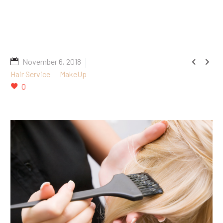


November 6, 2018
Hair Service
MakeUp
0