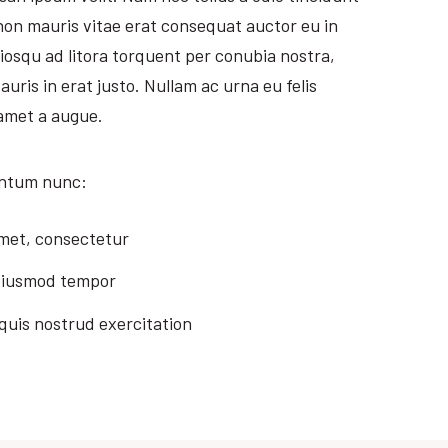
non mauris vitae erat consequat auctor eu in
ociosqu ad litora torquent per conubia nostra,
uris in erat justo. Nullam ac urna eu felis
amet a augue.
ntum nunc:
amet, consectetur
o eiusmod tempor
quis nostrud exercitation