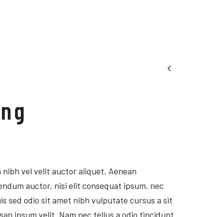

ing
nibh vel velit auctor aliquet. Aenean
bendum auctor, nisi elit consequat ipsum, nec
Duis sed odio sit amet nibh vulputate cursus a sit
n ipsum velit. Nam nec tellus a odio tincidunt